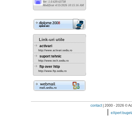
Ver: 1.0.639.63738
Modificat 4/15/2026 10:15:16 AM
Link-uri utile
activari
http://www.activari.sediu.ro
suport tehnic
http://www.tech.sediu.ro
ftp over http
http://www.ftp.sediu.ro
contact
| 2000 - 2026 © Adi
|
eXpert buget