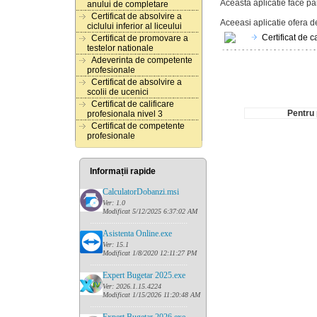
Aceasta aplicatie face par
anului de completare
Certificat de absolvire a
Aceeasi aplicatie ofera d
ciclului inferior al liceului
Certificat de c
Certificat de promovare a
testelor nationale
Adeverinta de competente
profesionale
Certificat de absolvire a
scolii de ucenici
Certificat de calificare
Pentru 
profesionala nivel 3
Certificat de competente
profesionale
Informații rapide
CalculatorDobanzi.msi
Ver: 1.0
Modificat 5/12/2025 6:37:02 AM
......
........................................
Asistenta Online.exe
Ver: 15.1
Modificat 1/8/2020 12:11:27 PM
......
........................................
Expert Bugetar 2025.exe
Ver: 2026.1.15.4224
Modificat 1/15/2026 11:20:48 AM
......
........................................