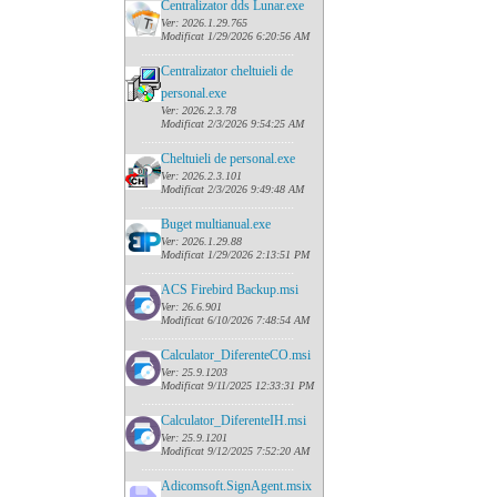
Centralizator dds Lunar.exe
Ver: 2026.1.29.765
Modificat 1/29/2026 6:20:56 AM
......
........................................
Centralizator cheltuieli de
personal.exe
Ver: 2026.2.3.78
Modificat 2/3/2026 9:54:25 AM
......
........................................
Cheltuieli de personal.exe
Ver: 2026.2.3.101
Modificat 2/3/2026 9:49:48 AM
......
........................................
Buget multianual.exe
Ver: 2026.1.29.88
Modificat 1/29/2026 2:13:51 PM
......
........................................
ACS Firebird Backup.msi
Ver: 26.6.901
Modificat 6/10/2026 7:48:54 AM
......
........................................
Calculator_DiferenteCO.msi
Ver: 25.9.1203
Modificat 9/11/2025 12:33:31 PM
......
........................................
Calculator_DiferenteIH.msi
Ver: 25.9.1201
Modificat 9/12/2025 7:52:20 AM
......
........................................
Adicomsoft.SignAgent.msix