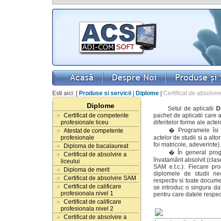
Esti aici: |
Produse si servicii
|
Diplome
|
Certificat de absolvi
Diplome
Setul de aplicatii
D
pachet de aplicatii care
Certificat de competente
diferitelor forme ale actel
profesionale liceu
� Programele îsi pr
Atestat de competente
actelor de studii si a alt
profesionale
foi matricole, adeverinte).
Diploma de bacalaureat
� În general program
Certificat de absolvire a
învatamânt absolvit (clasel
liceului
SAM e.t.c.). Fiecare pr
Diploma de merit
diplomele de studii ne
Certificat de absolvire SAM
respectiv si toate docume
Certificat de calificare
se introduc o singura da
profesionala nivel 1
pentru care datele respec
Certificat de calificare
profesionala nivel 2
Certificat de absolvire a